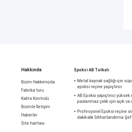
Hakkında
Epoksi AB Tutkalı
Metal kaynak sağlığı için süp
Bizim Hakkımızda
epoksi reçine yapıştırıcı
Fabrika turu
AB Epoksi yapıştırıcı yüksek 
Kalite Kontrolü
paslanmaz çelik için açık ve 
Bizimle İletişim
dayanıklı
Profesyonel Epoksi reçine s
Haberler
dakikalık Sıhhatlandırma Şef
Site haritası
yapıştırıcı reçine Epossidica