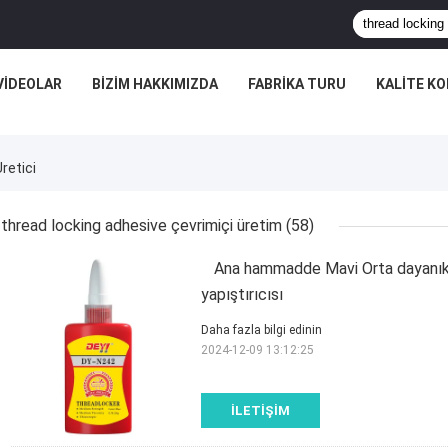
VIDEOLAR
BIZIM HAKKIMIZDA
FABRIKA TURU
KALITE K
retici
thread locking adhesive çevrimiçi üretim
(58)
Ana hammadde Mavi Orta dayanıklı
yapıştırıcısı
Daha fazla bilgi edinin
2024-12-09 13:12:25
İLETIŞIM