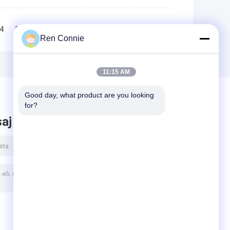
4
5
6
>>
>|
Ren Connie
11:15 AM
Good day, what product are you looking 
for?
aj bırak