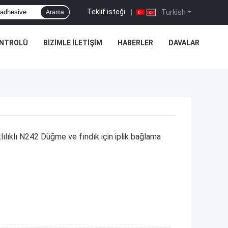
Teklif isteği
|
Turkish
Arama
ONTROLÜ
BIZIMLE İLETIŞIM
HABERLER
DAVALAR
lıklı N242 Düğme ve fındık için iplik bağlama