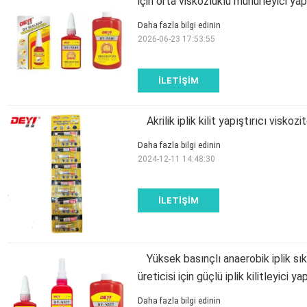
için orta viskozluklu mühürleyici yapı
Daha fazla bilgi edinin
2026-06-23 17:53:55
İLETIŞIM
Akrilik iplik kilit yapıştırıcı vis
Daha fazla bilgi edinin
2024-12-11 14:48:30
İLETIŞIM
Yüksek basınçlı anaerobik iplik sı
üreticisi için güçlü iplik kilitleyici yap
Daha fazla bilgi edinin