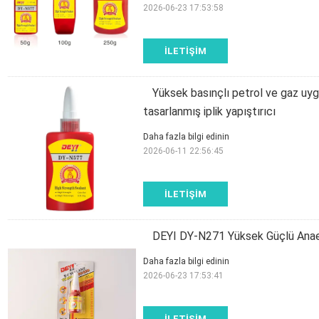
2026-06-23 17:53:58
İLETIŞIM
Yüksek basınçlı petrol ve gaz uyg
tasarlanmış iplik yapıştırıcı
Daha fazla bilgi edinin
2026-06-11 22:56:45
İLETIŞIM
DEYI DY-N271 Yüksek Güçlü Anaero
Daha fazla bilgi edinin
2026-06-23 17:53:41
İLETIŞIM