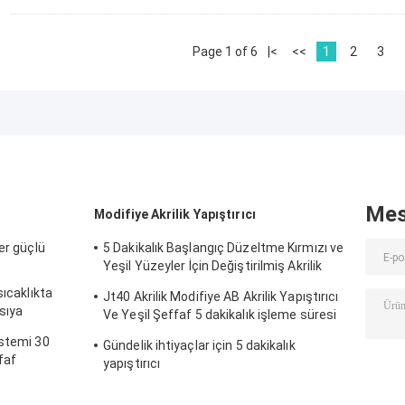
Page 1 of 6
|<
<<
1
2
3
Mes
Modifiye Akrilik Yapıştırıcı
er güçlü
5 Dakikalık Başlangıç Düzeltme Kırmızı ve
Yeşil Yüzeyler İçin Değiştirilmiş Akrilik
Yapıştırıcı
sıcaklıkta
Jt40 Akrilik Modifiye AB Akrilik Yapıştırıcı
ısıya
Ve Yeşil Şeffaf 5 dakikalık işleme süresi
ile
istemi 30
Gündelik ihtiyaçlar için 5 dakikalık
faf
yapıştırıcı