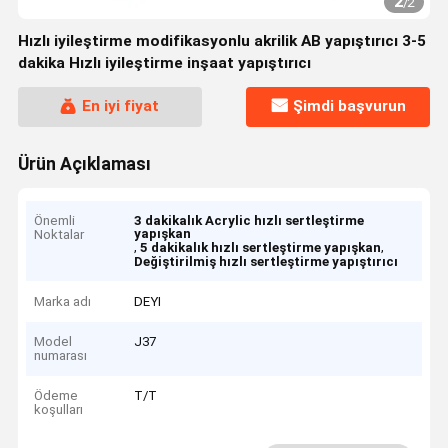
2
/
2
Hızlı iyileştirme modifikasyonlu akrilik AB yapıştırıcı 3-5
dakika Hızlı iyileştirme inşaat yapıştırıcı
En iyi fiyat
Şimdi başvurun
Ürün Açıklaması
Önemli
3 dakikalık Acrylic hızlı sertleştirme
yapışkan
Noktalar
,
,
5 dakikalık hızlı sertleştirme yapışkan
Değiştirilmiş hızlı sertleştirme yapıştırıcı
Marka adı
DEYI
Model
J37
numarası
Ödeme
T/T
koşulları