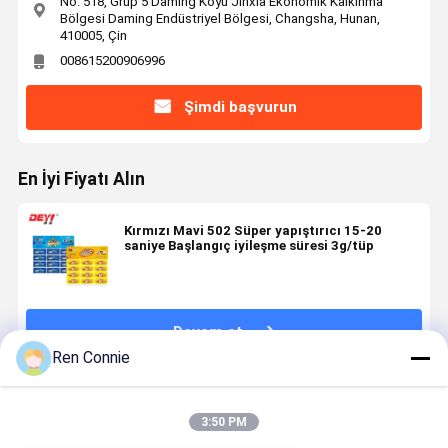
No. 518, Grup 5 Daming Köyü Jinxia Ekonomik Kalkınma
Bölgesi Daming Endüstriyel Bölgesi, Changsha, Hunan,
410005, Çin
008615200906996
Şimdi başvurun
En İyi Fiyatı Alın
Kırmızı Mavi 502 Süper yapıştırıcı 15-20
saniye Başlangıç iyileşme süresi 3g/tüp
Devam et
Ren Connie
Önerilen Ürünler
3:50 PM