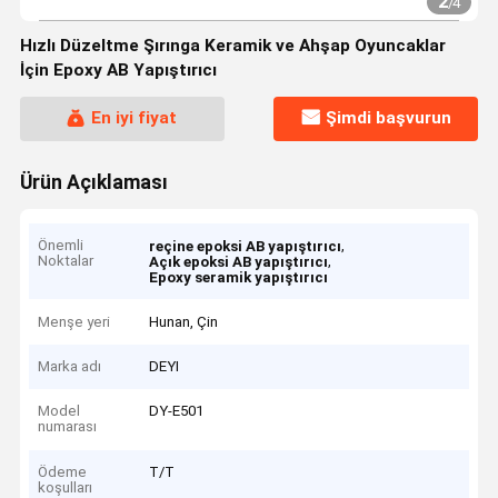
2
/
4
Hızlı Düzeltme Şırınga Keramik ve Ahşap Oyuncaklar
İçin Epoxy AB Yapıştırıcı
En iyi fiyat
Şimdi başvurun
Ürün Açıklaması
Önemli
,
reçine epoksi AB yapıştırıcı
Noktalar
,
Açık epoksi AB yapıştırıcı
Epoxy seramik yapıştırıcı
Menşe yeri
Hunan, Çin
Marka adı
DEYI
Model
DY-E501
numarası
Ödeme
T/T
koşulları