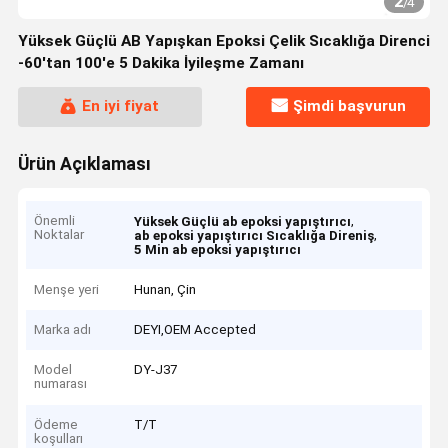
2
/
4
Yüksek Güçlü AB Yapışkan Epoksi Çelik Sıcaklığa Direnci
-60'tan 100'e 5 Dakika İyileşme Zamanı
En iyi fiyat
Şimdi başvurun
Ürün Açıklaması
Önemli
,
Yüksek Güçlü ab epoksi yapıştırıcı
Noktalar
,
ab epoksi yapıştırıcı Sıcaklığa Direniş
5 Min ab epoksi yapıştırıcı
Menşe yeri
Hunan, Çin
Marka adı
DEYI,OEM Accepted
Model
DY-J37
numarası
Ödeme
T/T
koşulları