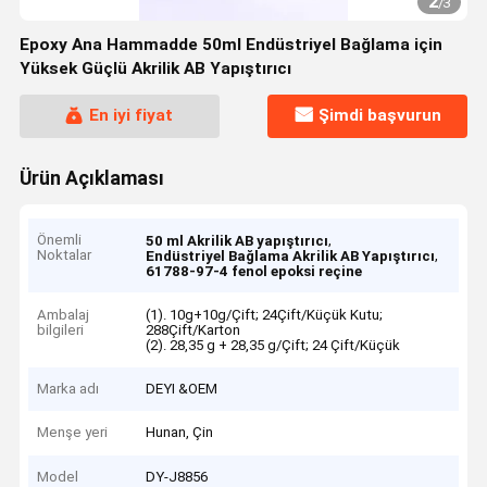
2
/
3
Epoxy Ana Hammadde 50ml Endüstriyel Bağlama için
Yüksek Güçlü Akrilik AB Yapıştırıcı
En iyi fiyat
Şimdi başvurun
Ürün Açıklaması
Önemli
,
50 ml Akrilik AB yapıştırıcı
Noktalar
,
Endüstriyel Bağlama Akrilik AB Yapıştırıcı
61788-97-4 fenol epoksi reçine
Ambalaj
(1). 10g+10g/Çift; 24Çift/Küçük Kutu;
bilgileri
288Çift/Karton
(2). 28,35 g + 28,35 g/Çift; 24 Çift/Küçük
Marka adı
DEYI &OEM
Menşe yeri
Hunan, Çin
Model
DY-J8856