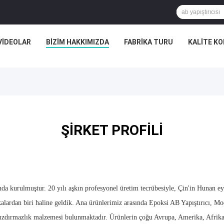
VIDEOLAR
BIZIM HAKKIMIZDA
FABRIKA TURU
KALITE K
ŞIRKET PROFILI
 kurulmuştur. 20 yılı aşkın profesyonel üretim tecrübesiyle, Çin'in Hunan eya
lardan biri haline geldik. Ana ürünlerimiz arasında Epoksi AB Yapıştırıcı, Mod
 sızdırmazlık malzemesi bulunmaktadır. Ürünlerin çoğu Avrupa, Amerika, Afri