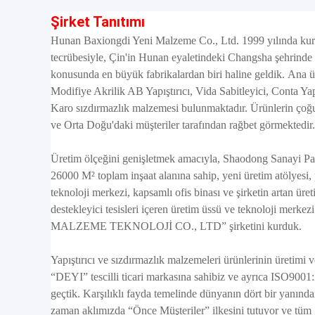
Şirket Tanıtımı
Hunan Baxiongdi Yeni Malzeme Co., Ltd. 1999 yılında kurul
tecrübesiyle, Çin'in Hunan eyaletindeki Changsha şehrinde y
konusunda en büyük fabrikalardan biri haline geldik.
Ana ür
Modifiye Akrilik AB Yapıştırıcı, Vida Sabitleyici, Conta Yap
Karo sızdırmazlık malzemesi bulunmaktadır. Ürünlerin ço
ve Orta Doğu'daki müşteriler tarafından rağbet görmektedir.
Üretim ölçeğini genişletmek amacıyla, Shaodong Sanayi Par
26000 M² toplam inşaat alanına sahip, yeni üretim atölyes
teknoloji merkezi, kapsamlı ofis binası ve şirketin artan üreti
destekleyici tesisleri içeren üretim üssü ve teknoloj
MALZEME TEKNOLOJİ CO., LTD” şirketini kurduk.
Yapıştırıcı ve sızdırmazlık malzemeleri ürünlerinin üretim
“DEYI” tescilli ticari markasına sahibiz ve ayrıca ISO9001:
geçtik. Karşılıklı fayda temelinde dünyanın dört bir yanında
zaman aklımızda “Önce Müşteriler” ilkesini tutuyor ve tüm g