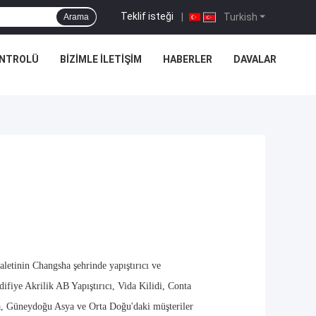
Teklif isteği
|
Turkish
Arama
ONTROLÜ
BIZIMLE İLETIŞIM
HABERLER
DAVALAR
letinin Changsha şehrinde yapıştırıcı ve
ifiye Akrilik AB Yapıştırıcı, Vida Kilidi, Conta
ka, Güneydoğu Asya ve Orta Doğu'daki müşteriler