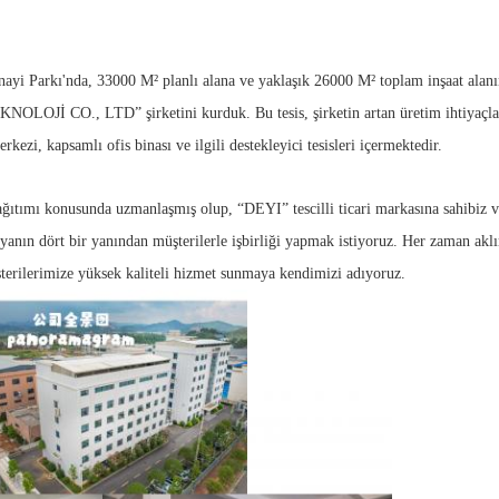
yi Parkı'nda, 33000 M² planlı alana ve yaklaşık 26000 M² toplam inşaat alanın
, LTD” şirketini kurduk. Bu tesis, şirketin artan üretim ihtiyaçlarını 
zi, kapsamlı ofis binası ve ilgili destekleyici tesisleri içermektedir.
dağıtımı konusunda uzmanlaşmış olup, “DEYI” tescilli ticari markasına sahibiz 
yanın dört bir yanından müşterilerle işbirliği yapmak istiyoruz. Her zaman akl
şterilerimize yüksek kaliteli hizmet sunmaya kendimizi adıyoruz.